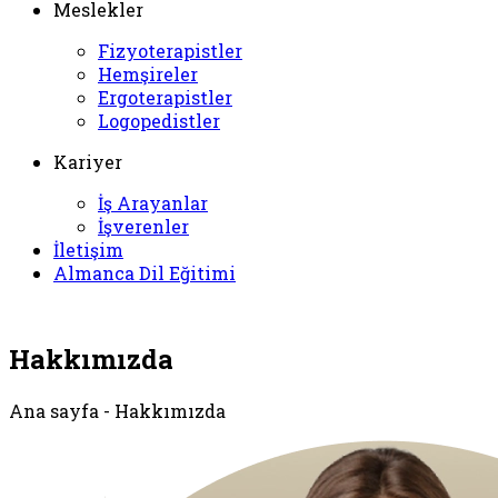
Meslekler
Fizyoterapistler
Hemşireler
Ergoterapistler
Logopedistler
Kariyer
İş Arayanlar
İşverenler
İletişim
Almanca Dil Eğitimi
Hakkımızda
Ana sayfa - Hakkımızda