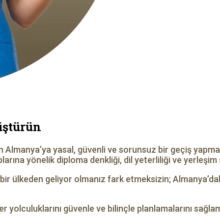
üştürün
rin Almanya’ya yasal, güvenli ve sorunsuz bir geçiş yapm
plarına yönelik diploma denkliği, dil yeterliliği ve yerle
bir ülkeden geliyor olmanız fark etmeksizin; Almanya’da
r yolculuklarını güvenle ve bilinçle planlamalarını sağl