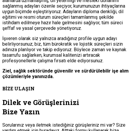
alanlarda uzmanlaşmış, dil yeterliliği ve mesleki donanımı
sağlanmış adayları özenle seçiyor, kurumunuzun ihtiyaçlarına
uygun biçimde eşleştiriyoruz. Adayların diploma denkliği, dil
eğitimi ve resmi oturum süreçleri tamamlanmış şekilde
istihdam edilmeye hazır hale gelmesini sağlıyor, tüm süreci
şeffaf ve yasal çerçevede yönetiyoruz.
İşveren olarak siz yalnızca aradığınız profile uygun adayı
belirliyorsunuz; biz, tüm bürokratik ve lojistik süreçleri sizin
adınıza planlıyor ve takip ediyoruz. Böylece zaman ve kaynak
tasarrufu sağlarken, kurumsal kalitenizi artıracak
profesyonellerle çalışma fırsatı elde ediyorsunuz.
Ziel, sağlık sektöründe güvenilir ve sürdürülebilir işe alım
çözümleriyle yanınızda.
BİZE ULAŞIN
Dilek ve Görüşlerinizi
Bize Yazın
Sorularınız veya iletmek istediğiniz görüşleriniz mi var? Size
yardım etmek için buradayız. Alttaki formu kullanarak bize